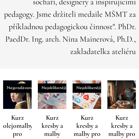
sochaři, designery a inspirujícími
pokročilé
studenty,
pedagogy. Jsme držiteli medaile MŠMT za
náplň
příkladnou pedagogickou činnost". PhDr.
kurzu je
možno
PaedDr. Ing. arch. Nina Mainerová, Ph.D.,
po
zakladatelka ateliéru
dohodě s
lektorem
individuá
lně
upravova
Nejprodávanější
Nejoblíbenější
Nejoblíbenější
t.
Kurz
Kurz
Kurz
Kurz
olejomalby
kresby a
kresby a
kresby a
pro
malby
malby pro
malby pro