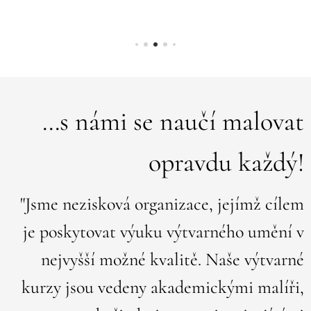
spodní
hranice
se určuje
podle
osobní
konzultac
...s námi se naučí malovat
e mezi
lektorem,
opravdu každý!
Vámi a
Vašim
dítětem.
"Jsme nezisková organizace, jejímž cílem
Kurz je
určen pro
je poskytovat výuku výtvarného umění v
začáteční
nejvyšší možné kvalitě. Naše výtvarné
ky, mírně
pokročilé
kurzy jsou vedeny akademickými malíři,
i