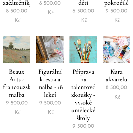
začátečníky
děti
pokročilé
8 500,00
8 500,00
6 500,00
9 500,00
Kč
Kč
Kč
Kč
Beaux
Figurální
Příprava
Kurz
Arts -
kresba a
na
akvarelu
francouzská
malba - 18
talentové
8 500,00
malba
lekcí
zkoušky -
Kč
vysoké
9 500,00
9 500,00
umělecké
Kč
Kč
školy
9 500,00