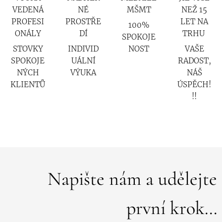
VEDENÁ
NÉ
MŠMT
NEŽ 15
PROFESI
PROSTŘE
LET NA
100%
ONÁLY
DÍ
TRHU
SPOKOJE
STOVKY
INDIVID
NOST
VAŠE
SPOKOJE
UÁLNÍ
RADOST,
NÝCH
VÝUKA
NÁŠ
KLIENTŮ
ÚSPĚCH!
!!
Napište nám a udělejte
první krok...