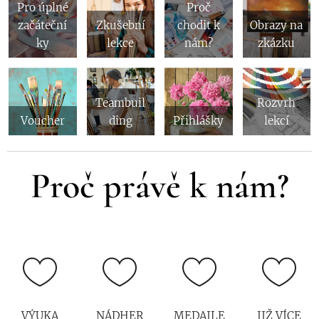
Pro úplné
Proč
začáteční
Zkušební
chodit k
Obrazy na
ky
lekce
nám?
zkázku
Teambuil
Rozvrh
Voucher
ding
Přihlášky
lekcí
Proč právě k nám?
VÝUKA
NÁDHER
MEDAILE
JIŽ VÍCE