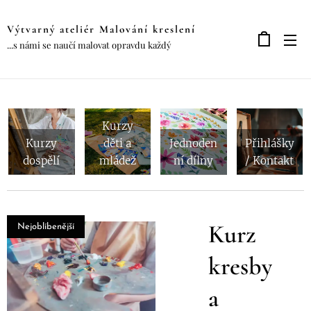
Výtvarný ateliér Malování kreslení
...s námi se naučí malovat opravdu každý
Kurzy
Kurzy
děti a
Jednoden
Přihlášky
dospělí
mládež
ní dílny
/ Kontakt
Kurz
Nejoblíbenější
by
kresby
a