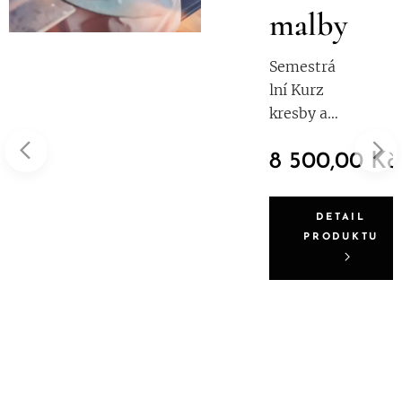
íky
malby
Semestrá
lní Kurz
kresby a
malby
č
8 500,00
Kč
(19lekcí,
120min)
je určen
DETAIL
pro
PRODUKTU
širokou
veřejnost
, věk
studentů
nemá
horní
hranici,