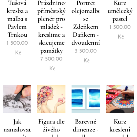
Tušová
Prázdninový
Portrét
Kurz
kresba a
příměstský
olejomalbou
umělecký
malba s
plenér pro
se
pastel
Pavlem
mládež -
Zdeňkem
1 500,00
Trnkou
kreslíme a
Daňkem -
Kč
skicujeme
dvoudenní
1 500,00
památky
3 500,00
Kč
7 500,00
Kč
Kč
Jak
Figura dle
Barevné
Kurz
namalovat
živého
dimenze -
kreslení