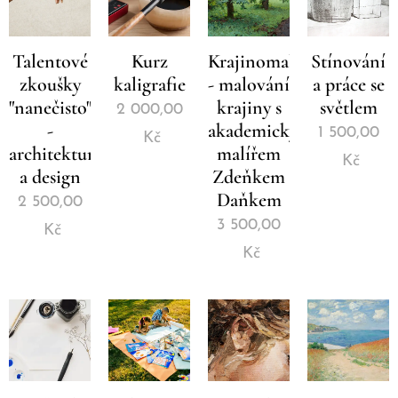
Talentové
Kurz
Krajinomalba
Stínování
zkoušky
kaligrafie
- malování
a práce se
"nanečisto"
krajiny s
světlem
2 000,00
-
akademickým
1 500,00
Kč
architektura
malířem
Kč
a design
Zdeňkem
Daňkem
2 500,00
3 500,00
Kč
Kč