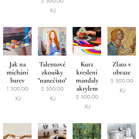
2 500,00
Kč
Jak na
Talentové
Kurz
Zlato v
míchání
zkoušky
kreslení
obraze
barev
"nanečisto"
mandaly
2 500,00
akrylem
1 500,00
2 500,00
Kč
2 500,00
Kč
Kč
Kč