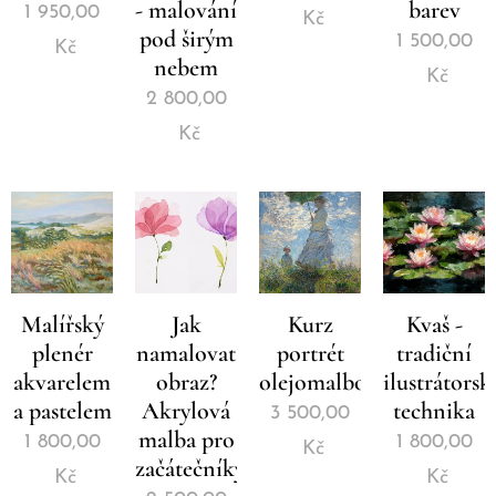
- malování
barev
1 950,00
Kč
pod širým
1 500,00
Kč
nebem
Kč
2 800,00
Kč
Malířský
Jak
Kurz
Kvaš -
plenér
namalovat
portrét
tradiční
akvarelem
obraz?
olejomalbou
ilustrátorsk
a pastelem
Akrylová
technika
3 500,00
malba pro
1 800,00
1 800,00
Kč
začátečníky
Kč
Kč