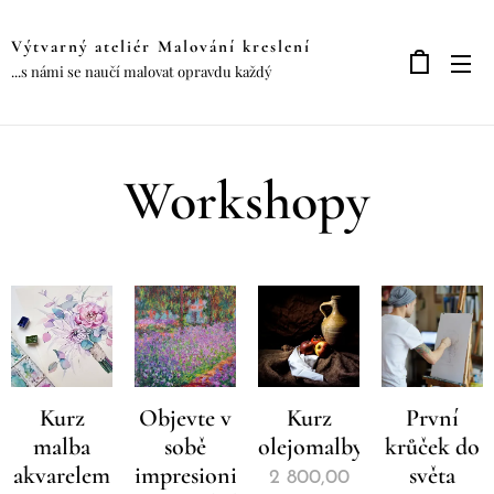
Výtvarný ateliér Malování kreslení
...s námi se naučí malovat opravdu každý
Workshopy
Kurz
Objevte v
Kurz
První
malba
sobě
olejomalby
krůček do
akvarelem
impresionistu
světa
2 800,00