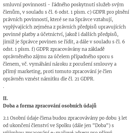
smluvní povinnosti - řádného poskytnutí služeb svým
členům, v souladu s čl. 6 odst. 1 písm. c) GDPR pro plnění
právních povinností, které se na Správce vztahují,
vyplývajících zejména z právních předpisů upravujících
povinné platby a účetnictví, jakož i dalších předpisů,
jimiž je Správce povinen se řídit, a dále v souladu s čl. 6
odst. 1 písm. f) GDPR zpracovávány na základě
oprávněného zájmu za účelem případného sporu s
členem, vč. vymáhání nároku z porušení smlouvy a
přímý marketing, proti tomuto zpracování je člen
oprávněn vznést námitku dle čl. 21 GDPR.
.
II.
Doba a forma zpracování osobních údajů
2.1 Osobní údaje člena budou zpracovávány po dobu 3 let
od ukončení členství ve Spolku (dále jen "Doba") s
výjimkou zpracování e-mailové adresy pro přímý