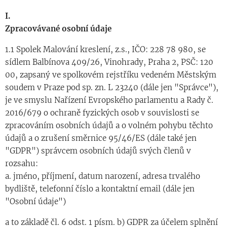
I.
Zpracovávané osobní údaje
1.1 Spolek Malování kreslení, z.s., IČO: 228 78 980, se
sídlem Balbínova 409/26, Vinohrady, Praha 2, PSČ: 120
00, zapsaný ve spolkovém rejstříku vedeném Městským
soudem v Praze pod sp. zn. L 23240 (dále jen "Správce"),
je ve smyslu Nařízení Evropského parlamentu a Rady č.
2016/679 o ochraně fyzických osob v souvislosti se
zpracováním osobních údajů a o volném pohybu těchto
údajů a o zrušení směrnice 95/46/ES (dále také jen
"GDPR") správcem osobních údajů svých členů v
rozsahu:
a. jméno, příjmení, datum narození, adresa trvalého
bydliště, telefonní číslo a kontaktní email (dále jen
"Osobní údaje")
a to základě čl. 6 odst. 1 písm. b) GDPR za účelem splnění