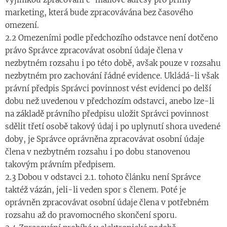
marketing, která bude zpracovávána bez časového
omezení.
2.2 Omezeními podle předchozího odstavce není dotčeno
právo Správce zpracovávat osobní údaje člena v
nezbytném rozsahu i po této době, avšak pouze v rozsahu
nezbytném pro zachování řádné evidence. Ukládá-li však
právní předpis Správci povinnost vést evidenci po delší
dobu než uvedenou v předchozím odstavci, anebo lze-li
na základě právního předpisu uložit Správci povinnost
sdělit třetí osobě takový údaj i po uplynutí shora uvedené
doby, je Správce oprávněna zpracovávat osobní údaje
člena v nezbytném rozsahu i po dobu stanovenou
takovým právním předpisem.
2.3 Dobou v odstavci 2.1. tohoto článku není Správce
taktéž vázán, jeli-li veden spor s členem. Poté je
oprávněn zpracovávat osobní údaje člena v potřebném
rozsahu až do pravomocného skončení sporu.