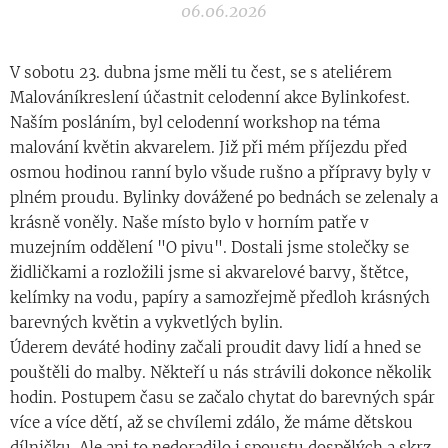
06.06.2026
V sobotu 23. dubna jsme měli tu čest, se s ateliérem
Malováníkreslení účastnit celodenní akce Bylinkofest.
Naším posláním, byl celodenní workshop na téma
malování květin akvarelem. Již při mém příjezdu před
osmou hodinou ranní bylo všude rušno a přípravy byly v
plném proudu. Bylinky dovážené po bednách se zelenaly a
krásně voněly. Naše místo bylo v horním patře v
muzejním oddělení "O pivu". Dostali jsme stolečky se
židličkami a rozložili jsme si akvarelové barvy, štětce,
kelímky na vodu, papíry a samozřejmě předloh krásných
barevných květin a vykvetlých bylin.
Úderem deváté hodiny začali proudit davy lidí a hned se
pouštěli do malby. Někteří u nás strávili dokonce několik
hodin. Postupem času se začalo chytat do barevných spár
více a více dětí, až se chvílemi zdálo, že máme dětskou
dílničku. Ale ani to nedoradilo i spoustu dospělých a skrz