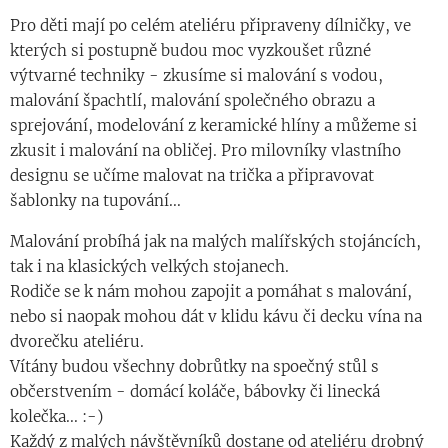
Pro děti mají po celém ateliéru připraveny dílničky, ve
kterých si postupně budou moc vyzkoušet různé
výtvarné techniky - zkusíme si malování s vodou,
malování špachtlí, malování společného obrazu a
sprejování, modelování z keramické hlíny a můžeme si
zkusit i malování na obličej. Pro milovníky vlastního
designu se učíme malovat na trička a připravovat
šablonky na tupování...
Malování probíhá jak na malých malířských stojáncích,
tak i na klasických velkých stojanech.
Rodiče se k nám mohou zapojit a pomáhat s malování,
nebo si naopak mohou dát v klidu kávu či decku vína na
dvorečku ateliéru.
Vítány budou všechny dobrůtky na spoečný stůl s
občerstvením - domácí koláče, bábovky či linecká
kolečka... :-)
Každý z malých návštěvníků dostane od ateliéru drobný