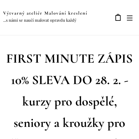
Výtvarný ateliér Malování kreslení
...s námi se naučí malovat opravdu každý
FIRST MINUTE ZÁPIS
10% SLEVA DO 28. 2. -
kurzy pro dospělé,
seniory a kroužky pro