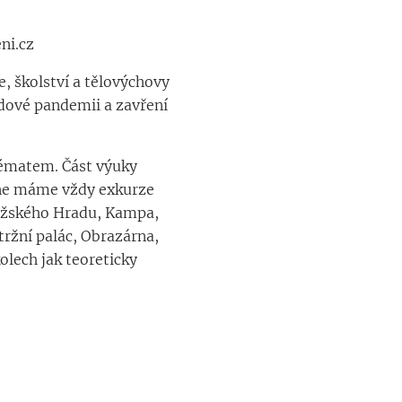
ni.cz
 školství a tělovýchovy
idové pandemii a zavření
tématem. Část výuky
ýdne máme vždy exkurze
ražského Hradu, Kampa,
tržní palác, Obrazárna,
olech jak teoreticky