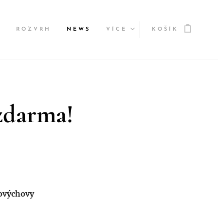
Y
ROZVRH
NEWS
VÍCE
KOŠÍK
zdarma!
lovýchovy