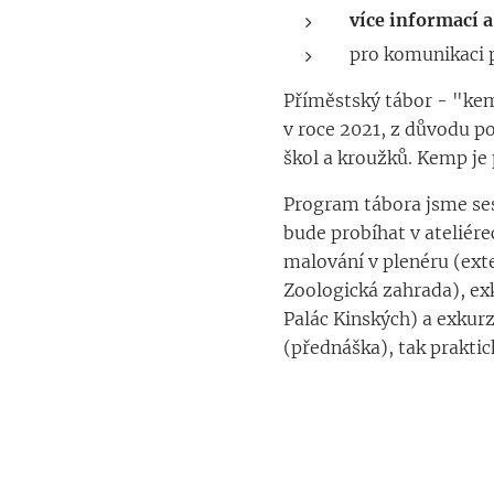
více informací 
pro komunikaci 
Příměstský tábor - "ke
v roce 2021, z důvodu p
škol a kroužků. Kemp je 
Program tábora jsme ses
bude probíhat v ateliér
malování v plenéru (ext
Zoologická zahrada), ex
Palác Kinských) a exkurz
(přednáška), tak praktick