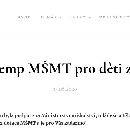
ÚVOD
O NÁS
KURZY
WORKSHOP
kemp MŠMT pro děti 
13.06.2020
ů byla podpořena Ministerstvem školství, mládeže a tě
 z dotace MŠMT a je pro Vás zadarmo!