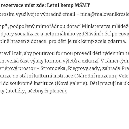
a rezervace míst zde: Letní kemp MŠMT
prosím využívejte výhradně email - nina@malovanikresle
mp", podpořený mimořádnou dotací Ministerstva mládeže,
odpory socializace a neformálního vzdělávání dětí po cov
plně hrazen z dotace, pro děti je tak kemp zcela zdarma.
tavili tak, aby poutavou formou provedl děti týdenním 
ech, velká část výuky formou výletů a exkurzí. V rámci t
eriérový prostor - Stromovka, Riegrovy sady, zahrady P
kurze do státní kulturní instituce (Národní muzeum, Vele
i do soukromé instituce (Nová galerie). Děti pracují na úk
y (ateliéry, učebny či plenér).