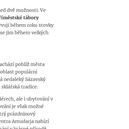
ned dvě možnosti. Ve
říměstské tábory
štěvují během roku stovky
í se jim během velkých
nachází poblíž města
o oblast populární
ná nedaleký Sázavský
 sklářská tradice.
iérech, ale i ubytování v
ování je však možné
strý prázdninový
entra Amudarja nabízí
mání v krásné přírodě