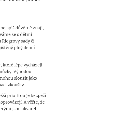
 nejspíš důvěrně znají,
áváme se s dětmi
u Riegrovy sady či
jištěný plný denní
 které lépe vycházejí
omůcky. Výhodou
 mohou sloužit jako
mací zkoušky.
šší prioritou je bezpečí
doprovázejí. A věřte, že
terými jsou akvarel,