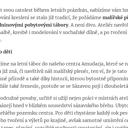
at svou ratolest během letních prázdnin, nabízíme vám h
ání kreslení se stalo již tradicí, že pořádáme
malířské p
zdninovými pobytovými tábory
. A není divu. Ateliér nav
 malbě, kresbě i modelování v sochařské dílně, a po tvořen
.
o děti
žíme na letní tábor do našeho centra Amudarja, které se 
 již zná, či navštívil náš malířský plenér, ten ví, že je tat
sné přírodě a také díky historii, kterou bytostně připomí
dále také řemeslo, protože se se Sázavou pojí i dlouholetá
rodružné povahy, určitě si užijí nejen práci v místních atel
cházejí hned v blízkém sousedství sázavského břehu. Ubyt
ozlehlého pozemku centra. Pro děti chystáme každý rok pe
o tvoření a výletů po krajině, avšak samotné umístění c
anec, plavání, rozsáhlé možnosti sportování, ale i rozjí