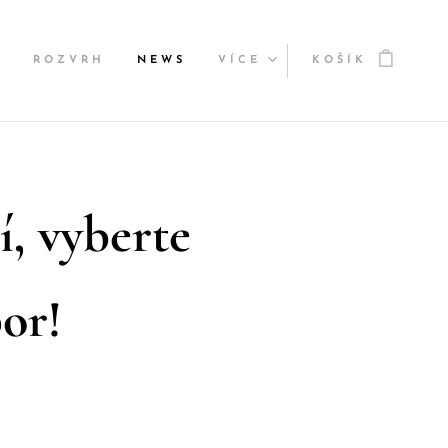
Y
ROZVRH
NEWS
VÍCE
KOŠÍK
í, vyberte
bor!