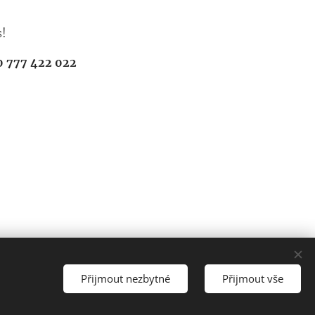
s!
0 777 422 022
Přijmout nezbytné
Přijmout vše
arný ateliér Malování a kreslení, tel: 777 422 022
Cookies