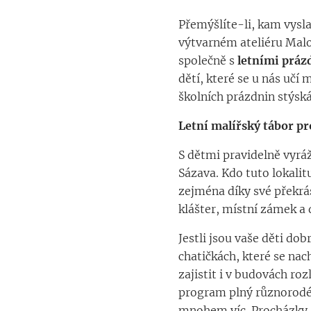
Přemýšlíte-li, kam vysl
výtvarném ateliéru Malov
společně s
letními prá
dětí, které se u nás učí
školních prázdnin stýská
Letní malířský tábor pr
S dětmi pravidelně vyrá
Sázava. Kdo tuto lokalitu
zejména díky své překrá
klášter, místní zámek a 
Jestli jsou vaše děti dob
chatičkách, které se na
zajistit i v budovách r
program plný různorodéh
mnohem víc. Procházky, t