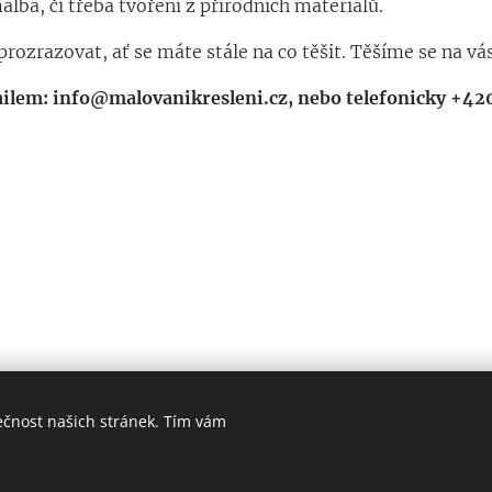
alba, či třeba tvoření z přírodních materiálů.
rozrazovat, ať se máte stále na co těšit. Těšíme se na vá
ailem: info@malovanikresleni.cz, nebo telefonicky +42
ečnost našich stránek. Tím vám
Výtv