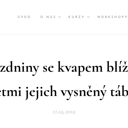
ÚVOD
O NÁS
KURZY
WORKSHOP
zdniny se kvapem blíž
ětmi jejich vysněný tá
17.04.2019