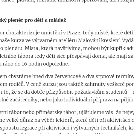
ký plenér pro děti a mládež
r charakterizuje umístění v Praze, tedy místě, které děti
 naše kurzy ve výtvarném ateliéru Malování kreslení. Vyd
 do plenéru. Místa, která navštívíme, mohou být kupříklad
etního tábora tedy děti sice přespávají doma, ale mají za
n ráno do 16 hodin odpoledne.
jem chystáme hned dva červencové a dva srpnové termíny,
em rodičů. V ceně kurzu jsou taktéž zahrnuty veškeré p
 i to, že se dá dobře přizpůsobit požadavkům studentů -
lné začátečníky, nebo jako individuální příprava na přijí
etní tábor nebo příměstský tábor, ujišťujeme vás, že nejvy
e velký důraz na výběr lektorů, které děti při aktivitách 
 spoustu legrace při aktivitách i výtvarných technikách, k