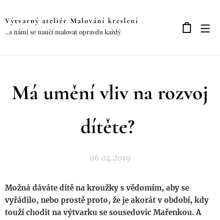
Výtvarný ateliér Malování kreslení
...s námi se naučí malovat opravdu každý
Má umění vliv na rozvoj
dítěte?
06.04.2019
Možná dáváte dítě na kroužky s vědomím, aby se
vyřádilo, nebo prostě proto, že je akorát v období, kdy
touží chodit na výtvarku se sousedovic Mařenkou. A