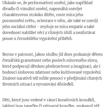
Ukázalo se, že performativní umění, jako například
divadlo či vizuální umění, napomáhá rozvíjet
charakterovou stránku dítěte, roste míra jeho
porozumění světu, orientace v něm, ale také se rozvíjí
jeho sociální cítění - zvyšuje se míra empatie a také
dovednost nahlížet věci z různých úhlů a nezůstávat
pouze u černobílého vyprávění příběhů.
Berme v patrnost, jakou službu již dnes prokazuje dětem
čtenářská gramotnost nebo poslech mluveného slova,
které podporují dětskou představivost a imaginaci, ale i
budoucí slohovou zdatnost nebo kultivované vyprávění.
Znalost narativů též může pomoci v předjímání různých
životních situací a vyvozování důsledků.
Děti, které jsou vedené v rámci kreativních kroužků,
jakými jsou tanečky či výtvarné kroužky, prokazují též