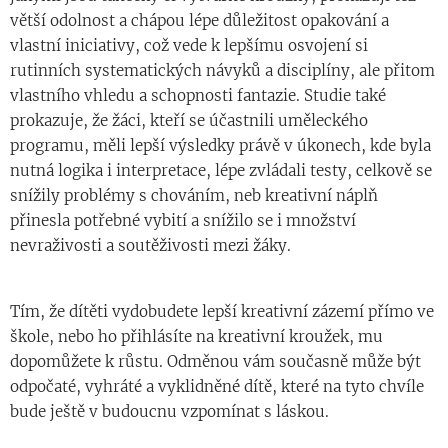
větší odolnost a chápou lépe důležitost opakování a
vlastní iniciativy, což vede k lepšímu osvojení si
rutinních systematických návyků a disciplíny, ale přitom
vlastního vhledu a schopnosti fantazie. Studie také
prokazuje, že žáci, kteří se účastnili uměleckého
programu, měli lepší výsledky právě v úkonech, kde byla
nutná logika i interpretace, lépe zvládali testy, celkově se
snížily problémy s chováním, neb kreativní náplň
přinesla potřebné vybití a snížilo se i množství
nevraživosti a soutěživosti mezi žáky.
Tím, že dítěti vydobudete lepší kreativní zázemí přímo ve
škole, nebo ho přihlásíte na kreativní kroužek, mu
dopomůžete k růstu. Odměnou vám současně může být
odpočaté, vyhráté a vyklidněné dítě, které na tyto chvíle
bude ještě v budoucnu vzpomínat s láskou.