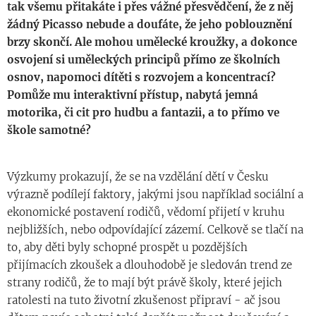
tak všemu přitakáte i přes vážné přesvědčení, že z něj
žádný Picasso nebude a doufáte, že jeho poblouznění
brzy skončí. Ale mohou umělecké kroužky, a dokonce
osvojení si uměleckých principů přímo ze školních
osnov, napomoci dítěti s rozvojem a koncentrací?
Pomůže mu interaktivní přístup, nabytá jemná
motorika, či cit pro hudbu a fantazii, a to přímo ve
škole samotné?
Výzkumy prokazují, že se na vzdělání dětí v Česku
výrazně podílejí faktory, jakými jsou například sociální a
ekonomické postavení rodičů, vědomí přijetí v kruhu
nejbližších, nebo odpovídající zázemí. Celkově se tlačí na
to, aby děti byly schopné prospět u pozdějších
přijímacích zkoušek a dlouhodobě je sledován trend ze
strany rodičů, že to mají být právě školy, které jejich
ratolesti na tuto životní zkušenost připraví - ač jsou