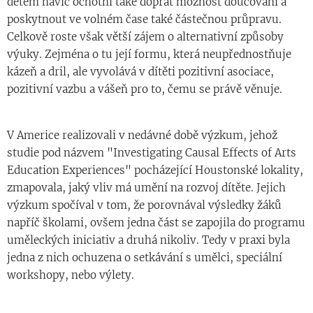
dětem navíc ochotni také dopřát možnost doučování a
poskytnout ve volném čase také částečnou průpravu.
Celkově roste však větší zájem o alternativní způsoby
výuky. Zejména o tu její formu, která neupřednostňuje
kázeň a dril, ale vyvolává v dítěti pozitivní asociace,
pozitivní vazbu a vášeň pro to, čemu se právě věnuje.
V Americe realizovali v nedávné době výzkum, jehož
studie pod názvem "Investigating Causal Effects of Arts
Education Experiences" pocházející Houstonské lokality,
zmapovala, jaký vliv má umění na rozvoj dítěte. Jejich
výzkum spočíval v tom, že porovnával výsledky žáků
napříč školami, ovšem jedna část se zapojila do programu
uměleckých iniciativ a druhá nikoliv. Tedy v praxi byla
jedna z nich ochuzena o setkávání s umělci, speciální
workshopy, nebo výlety.