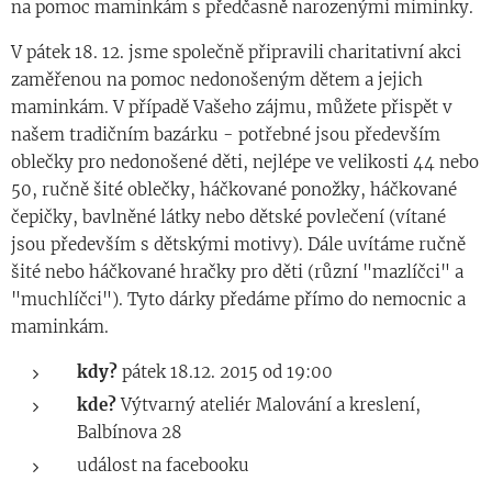
na pomoc maminkám s předčasně narozenými miminky.
V pátek 18. 12. jsme společně připravili charitativní akci
zaměřenou na pomoc nedonošeným dětem a jejich
maminkám. V případě Vašeho zájmu, můžete přispět v
našem tradičním bazárku - potřebné jsou především
oblečky pro nedonošené děti, nejlépe ve velikosti 44 nebo
50, ručně šité oblečky, háčkované ponožky, háčkované
čepičky, bavlněné látky nebo dětské povlečení (vítané
jsou především s dětskými motivy). Dále uvítáme ručně
šité nebo háčkované hračky pro děti (různí "mazlíčci" a
"muchlíčci"). Tyto dárky předáme přímo do nemocnic a
maminkám.
kdy?
pátek 18.12. 2015 od 19:00
kde?
Výtvarný ateliér Malování a kreslení,
Balbínova 28
událost na facebooku