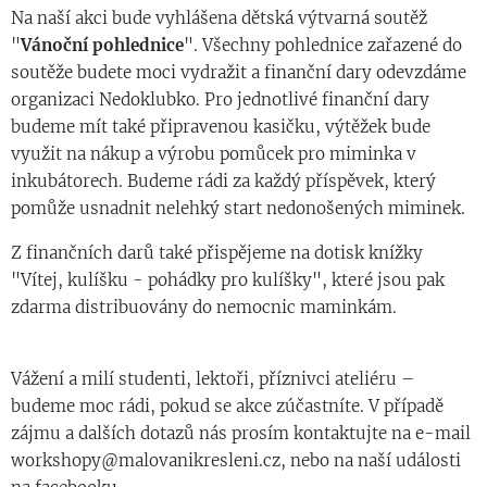
Na naší akci bude vyhlášena dětská výtvarná soutěž
"
Vánoční pohlednice
". Všechny pohlednice zařazené do
soutěže budete moci vydražit a finanční dary odevzdáme
organizaci Nedoklubko. Pro jednotlivé finanční dary
budeme mít také připravenou kasičku, výtěžek bude
využit na nákup a výrobu pomůcek pro miminka v
inkubátorech. Budeme rádi za každý příspěvek, který
pomůže usnadnit nelehký start nedonošených miminek.
Z finančních darů také přispějeme na dotisk knížky
"Vítej, kulíšku - pohádky pro kulíšky", které jsou pak
zdarma distribuovány do nemocnic maminkám.
Vážení a milí studenti, lektoři, příznivci ateliéru –
budeme moc rádi, pokud se akce zúčastníte. V případě
zájmu a dalších dotazů nás prosím kontaktujte na e-mail
workshopy@malovanikresleni.cz, nebo na naší události