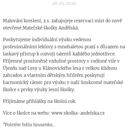
26.09.2020
Malování kreslení, z.s. zahajujeje rezervaci míst do nově
otevřené Mateřské školky Andělská.
Poskytujeme individuální výuku vedenou
profesionálními lektory s mnohaletou praxí s důrazem na
laskavý přístup k rozvoji talentů každého jednotlivce.
Příjemné prosluněné vzdušné prostory v rodinné vile v
Újezdu nad Lesy u Klánovického lesa s velkou klidnou
zahradou a vlastním dětským hřištěm poskytují
harmonický rámec pro výuku v naší Soukromé mateřské
školce s prvky výuky lesní školky.
Přijímáme přihlášky na školní rok.
Více o školce na webu: www.skolka-andelska.cz
"Poletím řekla housenka...