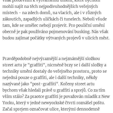
však především k výtvarnému umění, které bychom
mohli najít na těch nejpodivuhodnějších veřejných
místech - na zdech domů, na vlacích, ale i v různých
zákoutích, zapadlých uličkách či tunelech. Neboli všude
tam, kde se umělec nebojí projevit. Pro pouliční umění
obecně je pak používáno pojmenování busking. Nás však
budou zajímat počátky výtvaných projevů v ulicích měst.
Pravděpodobně nejvýraznější a nejznámější složkou
street artu je "graffiti", nicméně brzy se i další složky a
techniky umění dostaly do veřejného prostoru, proto se
nejedná pouze o graffiti, ale i další techniky, někdy
nazývané jako "post-graffiti". Kořeny street artu
bychom však hledali právě u graffiti a sprejů. Co za tím
vším stálo? Za praotce graffiti je považován mladík z New
Yorku, který v jedné newyorkské čtvrti roznášel poštu.
Začal sprejem označovat ulice, kterými dennodenně