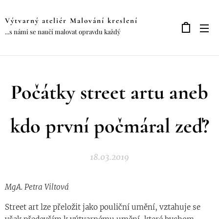
Výtvarný ateliér Malování kreslení
...s námi se naučí malovat opravdu každý
Počátky street artu aneb
kdo první počmáral zeď?
18.03.2019
MgA. Petra Viltová
Street art lze přeložit jako pouliční umění, vztahuje se