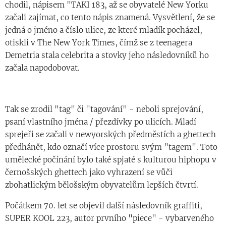
chodil, nápisem "TAKI 183, až se obyvatelé New Yorku
začali zajímat, co tento nápis znamená. Vysvětlení, že se
jedná o jméno a číslo ulice, ze které mladík pocházel,
otiskli v The New York Times, čímž se z teenagera
Demetria stala celebrita a stovky jeho následovníků ho
začala napodobovat.
Tak se zrodil "tag" či "tagování" - neboli sprejování,
psaní vlastního jména / přezdívky po ulicích. Mladí
sprejeři se začali v newyorských předměstích a ghettech
předhánět, kdo označí více prostoru svým "tagem". Toto
umělecké počínání bylo také spjaté s kulturou hiphopu v
černošských ghettech jako vyhrazení se vůči
zbohatlickým bělošským obyvatelům lepších čtvrtí.
Počátkem 70. let se objevil další následovník graffiti,
SUPER KOOL 223, autor prvního "piece" - vybarveného