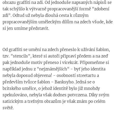
obrazu graffiti na zdi. Od jednoduše napsaných nápisů se
tak schýlilo k výtvarně propracovanější formě "zdobení
zdi". Odtud už nebyla dlouhá cesta k různým
propracovanějším uměleckým dílům na zdech všude, kde
si jen umíme představit.
Od graffiti se umění na zdech přeneslo k užívání šablon,
tzv. "stencils", které si autoři připraví předem a na zeď
pak jednoduše motiv přeneso i vícekrát. Připomeňme si
například jednu z "nejznámějších" - byť jeho identita
nebyla doposud objevena! - osobností streetartu a
především tvůrce šablon - Banksyho. Jedná se o
britského umělce, o jehož identitě bylo již mnohdy
spekulováno, nebyla však dodnes potvrzena. Díky svým
satirickým a trefným obrazům je však znám po celém
světě.