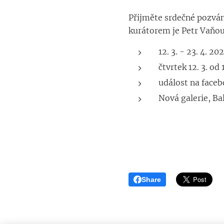
Přijměte srdečné pozvání
kurátorem je Petr Vaňo
12. 3. - 23. 4. 20
čtvrtek 12. 3. od
událost na face
Nová galerie, Ba
Share