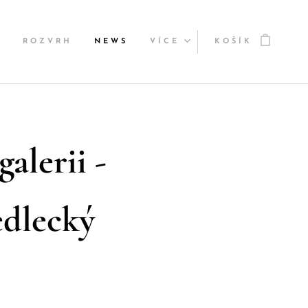
Y
ROZVRH
NEWS
VÍCE
KOŠÍK
alerii -
edleck
ý