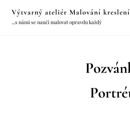
Výtvarný ateliér Malování kreslení
...s námi se naučí malovat opravdu každý
Pozvánk
Portré