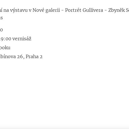
 na výstavu v Nové galerii - Portrét Gullivera - Zbyněk S
us
20
 19:00 vernisáž
booku
lbínova 26, Praha 2