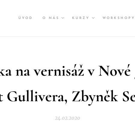
ÚVOD
O NÁS
KURZY
WORKSHOP
a na vernisáž v Nové g
t Gullivera, Zbyněk S
24.02.2020