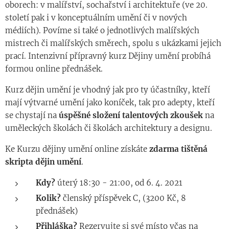
oborech: v malířství, sochařství i architektuře (ve 20.
století pak i v konceptuálním umění či v nových
médiích). Povíme si také o jednotlivých malířských
mistrech či malířských směrech, spolu s ukázkami jejich
prací. Intenzivní přípravný kurz Dějiny umění probíhá
formou online přednášek.
Kurz dějin umění je vhodný jak pro ty účastníky, kteří
mají výtvarné umění jako koníček, tak pro adepty, kteří
se chystají na
úspěšné složení talentových zkoušek
na
uměleckých školách či školách architektury a designu.
Ke Kurzu dějiny umění online získáte
zdarma tištěná
skripta dějin umění
.
Kdy?
úterý 18:30 - 21:00, od 6. 4. 2021
Kolik?
členský příspěvek C, (3200 Kč, 8
přednášek)
Přihláška?
Rezervujte si své místo včas na