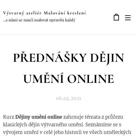
Výtvarný ateliér Malování kreslení
...s námi se naučí malovat opravdu každý
PŘEDNÁŠKY DĚJIN
UMĚNÍ ONLINE
06.04.2021
Kurz
Dějiny umění online
zahrnuje témata z průřezu
klasických dějin výtvarného umění. Seznámíme se s
vývojem umění v celé jeho historii ve všech uměleckých