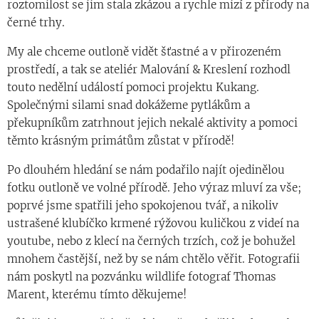
roztomilost se jim stala zkázou a rychle mizí z přírody na
černé trhy.
My ale chceme outloně vidět šťastné a v přirozeném
prostředí, a tak se ateliér Malování & Kreslení rozhodl
touto nedělní událostí pomoci projektu Kukang.
Společnými silami snad dokážeme pytlákům a
překupníkům zatrhnout jejich nekalé aktivity a pomoci
těmto krásným primátům zůstat v přírodě!
Po dlouhém hledání se nám podařilo najít ojedinělou
fotku outloně ve volné přírodě. Jeho výraz mluví za vše;
poprvé jsme spatřili jeho spokojenou tvář, a nikoliv
ustrašené klubíčko krmené rýžovou kuličkou z videí na
youtube, nebo z klecí na černých trzích, což je bohužel
mnohem častější, než by se nám chtělo věřit. Fotografii
nám poskytl na pozvánku wildlife fotograf Thomas
Marent, kterému tímto děkujeme!