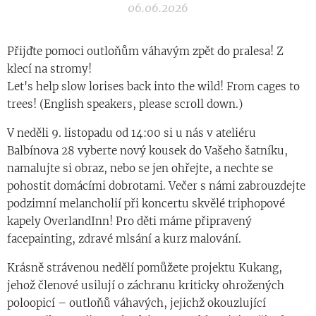
06.06.2026
Přijďte pomoci outloňům váhavým zpět do pralesa! Z
klecí na stromy!
Let's help slow lorises back into the wild! From cages to
trees! (English speakers, please scroll down.)
V neděli 9. listopadu od 14:00 si u nás v ateliéru
Balbínova 28 vyberte nový kousek do Vašeho šatníku,
namalujte si obraz, nebo se jen ohřejte, a nechte se
pohostit domácími dobrotami. Večer s námi zabrouzdejte
podzimní melancholií při koncertu skvělé triphopové
kapely OverlandInn! Pro děti máme připravený
facepainting, zdravé mlsání a kurz malování.
Krásně strávenou nedělí pomůžete projektu Kukang,
jehož členové usilují o záchranu kriticky ohrožených
poloopicí – outloňů váhavých, jejichž okouzlující