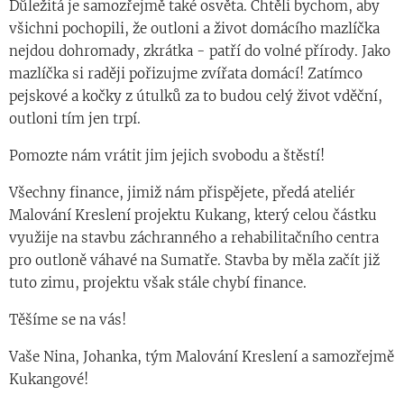
Důležitá je samozřejmě také osvěta. Chtěli bychom, aby
všichni pochopili, že outloni a život domácího mazlíčka
nejdou dohromady, zkrátka - patří do volné přírody. Jako
mazlíčka si raději pořizujme zvířata domácí! Zatímco
pejskové a kočky z útulků za to budou celý život vděční,
outloni tím jen trpí.
Pomozte nám vrátit jim jejich svobodu a štěstí!
Všechny finance, jimiž nám přispějete, předá ateliér
Malování Kreslení projektu Kukang, který celou částku
využije na stavbu záchranného a rehabilitačního centra
pro outloně váhavé na Sumatře. Stavba by měla začít již
tuto zimu, projektu však stále chybí finance.
Těšíme se na vás!
Vaše Nina, Johanka, tým Malování Kreslení a samozřejmě
Kukangové!