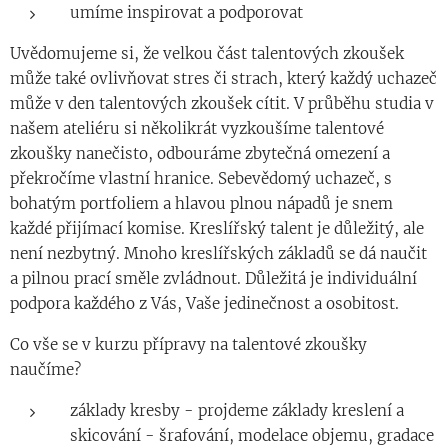
umíme inspirovat a podporovat
Uvědomujeme si, že velkou část talentových zkoušek
může také ovlivňovat stres či strach, který každý uchazeč
může v den talentových zkoušek cítit. V průběhu studia v
našem ateliéru si několikrát vyzkoušíme talentové
zkoušky nanečisto, odbouráme zbytečná omezení a
překročíme vlastní hranice. Sebevědomý uchazeč, s
bohatým portfoliem a hlavou plnou nápadů je snem
každé přijímací komise. Kreslířský talent je důležitý, ale
není nezbytný. Mnoho kreslířských základů se dá naučit
a pilnou prací směle zvládnout. Důležitá je individuální
podpora každého z Vás, Vaše jedinečnost a osobitost.
Co vše se v kurzu přípravy na talentové zkoušky
naučíme?
základy kresby - projdeme základy kreslení a
skicování - šrafování, modelace objemu, gradace