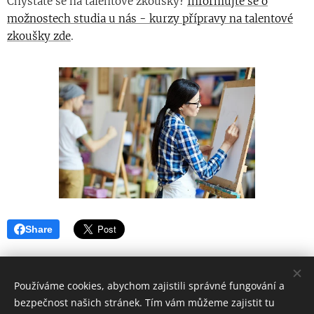
Chystáte se na talentové zkoušky?
Informujte se o
možnostech studia u nás - kurzy přípravy na talentové
zkoušky zde
.
Share
Používáme cookies, abychom zajistili správné fungování a
© 2026 Všechna práva vyhrazena
bezpečnost našich stránek. Tím vám můžeme zajistit tu