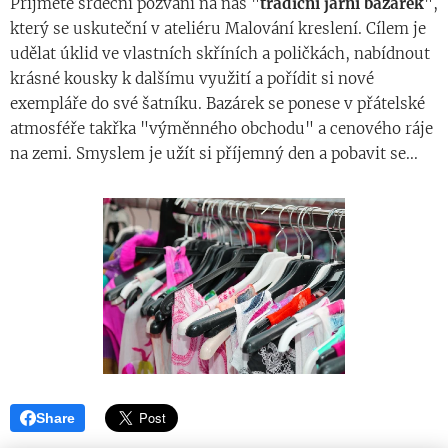
Přijměte srdeční pozvání na náš "
tradiční jarní bazárek
",
který se uskuteční v ateliéru Malování kreslení. Cílem je
udělat úklid ve vlastních skříních a poličkách, nabídnout
krásné kousky k dalšímu využití a pořídit si nové
exempláře do své šatníku. Bazárek se ponese v přátelské
atmosféře takřka "výměnného obchodu" a cenového ráje
na zemi. Smyslem je užít si příjemný den a pobavit se...
Share