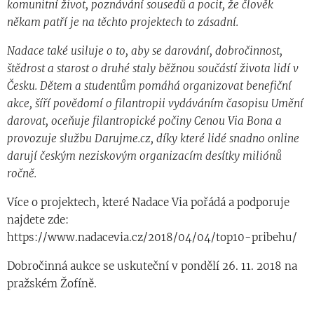
komunitní život, poznávání sousedů a pocit, že člověk
někam patří je na těchto projektech to zásadní.
Nadace také usiluje o to, aby se darování, dobročinnost,
štědrost a starost o druhé staly běžnou součástí života lidí v
Česku. Dětem a studentům pomáhá organizovat benefiční
akce, šíří povědomí o filantropii vydáváním časopisu Umění
darovat, oceňuje filantropické počiny Cenou Via Bona a
provozuje službu Darujme.cz, díky které lidé snadno online
darují českým neziskovým organizacím desítky miliónů
ročně.
Více o projektech, které Nadace Via pořádá a podporuje
najdete zde:
https://www.nadacevia.cz/2018/04/04/top10-pribehu/
Dobročinná aukce se uskuteční v pondělí 26. 11. 2018 na
pražském Žofíně.