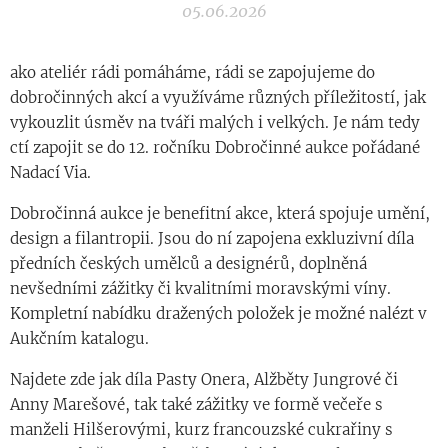
05.06.2026
ako ateliér rádi pomáháme, rádi se zapojujeme do
dobročinných akcí a využíváme různých příležitostí, jak
vykouzlit úsměv na tváři malých i velkých. Je nám tedy
ctí zapojit se do 12. ročníku Dobročinné aukce pořádané
Nadací Via.
Dobročinná aukce je benefitní akce, která spojuje umění,
design a filantropii. Jsou do ní zapojena exkluzivní díla
předních českých umělců a designérů, doplněná
nevšedními zážitky či kvalitními moravskými víny.
Kompletní nabídku dražených položek je možné nalézt v
Aukčním katalogu.
Najdete zde jak díla Pasty Onera, Alžběty Jungrové či
Anny Marešové, tak také zážitky ve formě večeře s
manželi Hilšerovými, kurz francouzské cukrařiny s