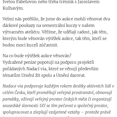
Ivetou Fabešovou nebo třeba trénink s Jaroslavem
Kulhavým.
Velmi nás potěšilo, že jsme do aukce mohli věnovat dva
dárkové poukazy na semestrální kurzy v našem
výtvarném ateliéru. Věříme, že udělají radost, jak těm,
kterým bude věnován výtěžek aukce, tak těm, kteří se
budou moci kurzů zúčastnit.
Na co bude výtěžek aukce věnován?
Vydražené peníze popotují na podporu projektů
pořádaných Nadací via, které se věnují především
tématům Umění žít spolu a Umění darovat.
Nadace via podporuje každým rokem desítky aktivních lidí v
celém Česku, kteří proměňují veřejná prostranství, obnovují
památky, oživují veřejný prostor českých měst či organizují
sousedské slavnosti. Učí se tím pečovat o společný prostor,
spolupracovat a zlepšují vzájemné vztahy – protože právě