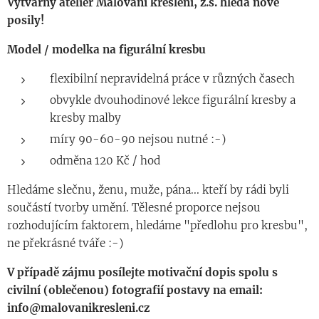
Výtvarný ateliér Malování kreslení, z.s. hledá nové
posily!
Model / modelka na figurální kresbu
flexibilní nepravidelná práce v různých časech
obvykle dvouhodinové lekce figurální kresby a
kresby malby
míry 90-60-90 nejsou nutné :-)
odměna 120 Kč / hod
Hledáme slečnu, ženu, muže, pána... kteří by rádi byli
součástí tvorby umění. Tělesné proporce nejsou
rozhodujícím faktorem, hledáme "předlohu pro kresbu",
ne překrásné tváře :-)
V případě zájmu posílejte motivační dopis spolu s
civilní (oblečenou) fotografií postavy na email:
info@malovanikresleni.cz