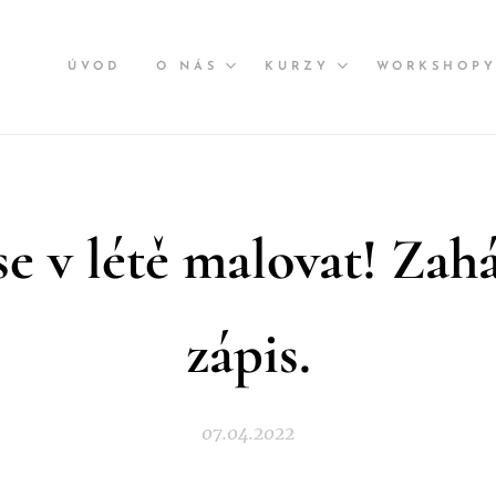
ÚVOD
O NÁS
KURZY
WORKSHOP
e v létě malovat! Zahá
zápis.
07.04.2022