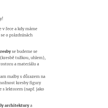
y!
e v řece a kdy máme
 se o prázdninách
kresby
se budeme se
(kresbě tužkou, uhlem),
rostoru a materiálu a
ogram malby s důrazem na
 možnost kresby figury
 s lektorem (např. jako
ly architektury
a