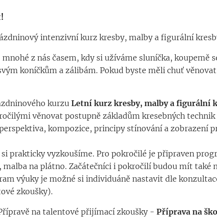
t!
rázdninový intenzivní kurz kresby, malby a figurální kresb
o mnohé z nás časem, kdy si užíváme sluníčka, koupemě s
svým koníčkům a zálibám. Pokud byste měli chuť věnovat
rázdninového kurzu
Letní kurz kresby, malby a figurální 
ročilými věnovat postupně základům kresebných technik 
erspektiva, kompozice, principy stínování a zobrazení p
i si prakticky vyzkoušíme. Pro pokročilé je připraven pr
, malba na plátno. Začátečníci i pokročilí budou mít také
ram výuky je možné si individuáně nastavit dle konzultace
tové zkoušky).
řípravě na talentové přijímací zkoušky -
Příprava na ško