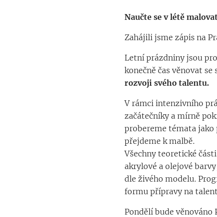
Naučte se v létě malova
Zahájili jsme zápis na P
Letní prázdniny jsou pr
konečně čas věnovat se 
rozvoji svého talentu.
V rámci intenzivního p
začátečníky a mírně pok
probereme témata jako p
přejdeme k malbě.
Všechny teoretické část
akrylové a olejové barvy
dle živého modelu. Prog
formu přípravy na talen
Pondělí bude věnováno P