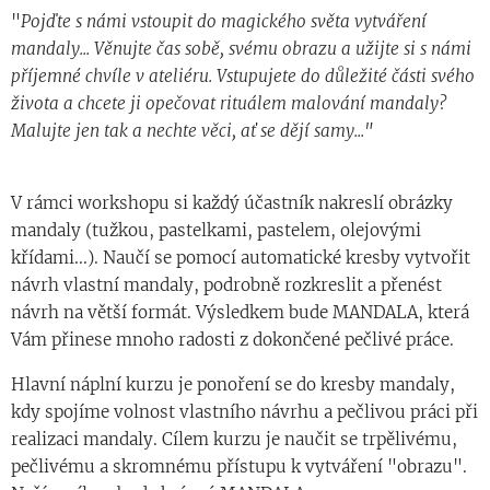
"
Pojďte s námi vstoupit do magického světa vytváření
mandaly... Věnujte čas sobě, svému obrazu a užijte si s námi
příjemné chvíle v ateliéru. Vstupujete do důležité části svého
života a chcete ji opečovat rituálem malování mandaly?
Malujte jen tak a nechte věci, ať se dějí samy..."
V rámci workshopu si každý účastník nakreslí obrázky
mandaly (tužkou, pastelkami, pastelem, olejovými
křídami...). Naučí se pomocí automatické kresby vytvořit
návrh vlastní mandaly, podrobně rozkreslit a přenést
návrh na větší formát. Výsledkem bude MANDALA, která
Vám přinese mnoho radosti z dokončené pečlivé práce.
Hlavní náplní kurzu je ponoření se do kresby mandaly,
kdy spojíme volnost vlastního návrhu a pečlivou práci při
realizaci mandaly. Cílem kurzu je naučit se trpělivému,
pečlivému a skromnému přístupu k vytváření "obrazu".