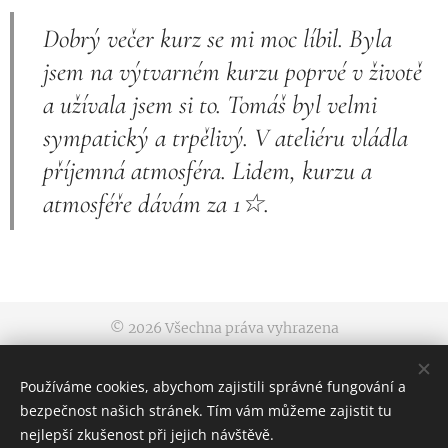
Dobrý večer kurz se mi moc líbil. Byla
jsem na výtvarném kurzu poprvé v životě
a užívala jsem si to. Tomáš byl velmi
sympatický a trpělivý. V ateliéru vládla
příjemná atmosféra. Lidem, kurzu a
atmosféře dávám za 1☆.
© 2026 Všechna práva vyhrazena
Obchodní podmínky
|
Pravidla ochrany soukromí
Používáme cookies, abychom zajistili správné fungování a
Výtvarný ateliér Malování a kreslení, tel: 777 422 022
bezpečnost našich stránek. Tím vám můžeme zajistit tu
Cookies
nejlepší zkušenost při jejich návštěvě.