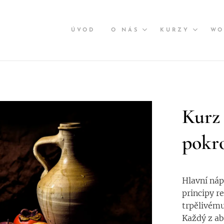
ÚVOD
O NÁS
KURZY
WO
Kurz
pokro
Hlavní náp
principy re
trpělivému
Každý z ab