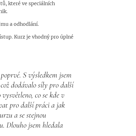
ů, které ve speciálních
nik.
jmu a odhodlání.
ístup. Kurz je vhodný pro úplné
a poprvé. S výsledkem jsem
což dodávalo síly pro další
 vysvětleno, co se kde v
at pro další práci a jak
rzu a se stejnou
u. Dlouho jsem hledala