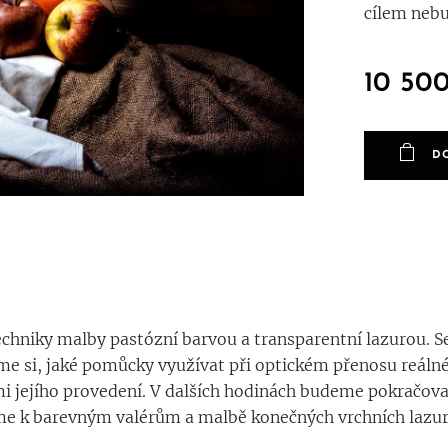
cílem nebud
10 50
D
echniky malby pastózní barvou a transparentní lazurou. 
e si, jaké pomůcky využívat při optickém přenosu reálnéh
mi jejího provedení. V dalších hodinách budeme pokračov
me k barevným valérům a malbě konečných vrchních lazur