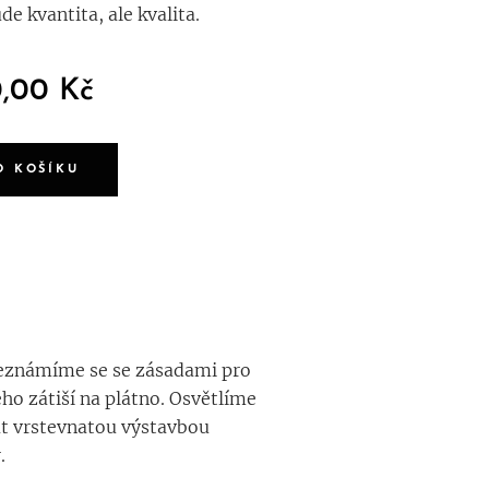
e kvantita, ale kvalita.
0,00
Kč
O KOŠÍKU
Seznámíme se se zásadami pro
o zátiší na plátno. Osvětlíme
at vrstevnatou výstavbou
.