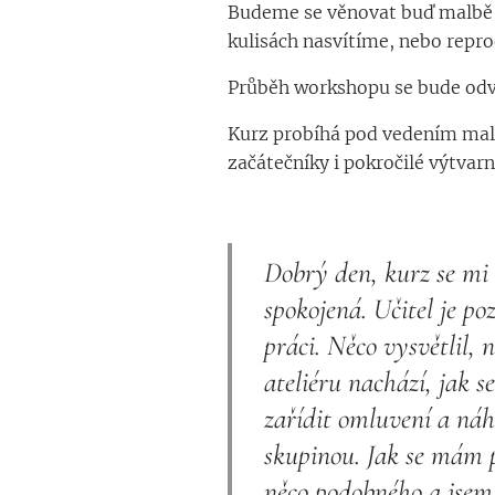
Budeme se věnovat buď malbě sk
kulisách nasvítíme, nebo reprod
Průběh workshopu se bude odv
Kurz probíhá pod vedením malíř
začátečníky i pokročilé výtvar
Dobrý den, kurz se mi 
spokojená. Učitel je po
práci. Něco vysvětlil, 
ateliéru nachází, jak 
zařídit omluvení a náh
skupinou. Jak se mám p
něco podobného a jsem 