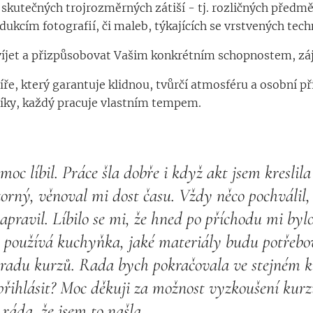
utečných trojrozměrných zátiší - tj. rozličných předmět
ukcím fotografií, či maleb, týkajících se vrstvených tech
íjet a přizpůsobovat Vašim konkrétním schopnostem, zá
e, který garantuje klidnou, tvůrčí atmosféru a osobní př
níky, každý pracuje vlastním tempem.
moc líbil. Práce šla dobře i když akt jsem kreslil
zorný, věnoval mi dost času. Vždy něco pochválil, 
napravil. Líbilo se mi, že hned po příchodu mi bylo
se používá kuchyňka, jaké materiály budu potřebov
radu kurzů. Rada bych pokračovala ve stejném ku
řihlásit? Moc děkuji za možnost vyzkoušení kurz
ráda, že jsem to našla.