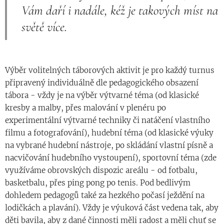
Vám daří i nadále, kéž je takových míst na
světě více.
Výběr volitelných táborových aktivit je pro každý turnus
připravený individuálně dle pedagogického obsazení
tábora - vždy je na výběr výtvarné téma (od klasické
kresby a malby, přes malování v plenéru po
experimentální výtvarné techniky či natáčení vlastního
filmu a fotografování), hudební téma (od klasické výuky
na vybrané hudební nástroje, po skládání vlastní písně a
nacvičování hudebního vystoupení), sportovní téma (zde
využíváme obrovských dispozic areálu - od fotbalu,
basketbalu, přes ping pong po tenis. Pod bedlivým
dohledem pedagogů také za hezkého počasí ježdění na
lodičkách a plavání). Vždy je výuková část vedena tak, aby
děti bavila, aby z dané činnosti měli radost a měli chuť se