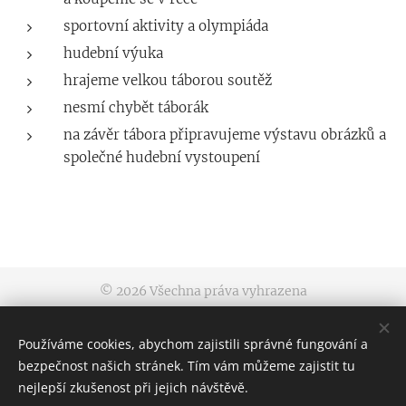
sportovní aktivity a olympiáda
hudební výuka
hrajeme velkou táborou soutěž
nesmí chybět táborák
na závěr tábora připravujeme výstavu obrázků a
společné hudební vystoupení
© 2026 Všechna práva vyhrazena
Obchodní podmínky
|
Pravidla ochrany soukromí
Používáme cookies, abychom zajistili správné fungování a
Výtvarný ateliér Malování a kreslení, tel: 777 422 022
bezpečnost našich stránek. Tím vám můžeme zajistit tu
Cookies
nejlepší zkušenost při jejich návštěvě.