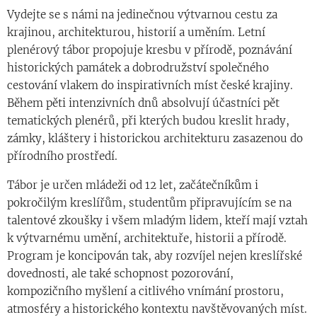
Vydejte se s námi na jedinečnou výtvarnou cestu za
krajinou, architekturou, historií a uměním. Letní
plenérový tábor propojuje kresbu v přírodě, poznávání
historických památek a dobrodružství společného
cestování vlakem do inspirativních míst české krajiny.
Během pěti intenzivních dnů absolvují účastníci pět
tematických plenérů, při kterých budou kreslit hrady,
zámky, kláštery i historickou architekturu zasazenou do
přírodního prostředí.
Tábor je určen mládeži od 12 let, začátečníkům i
pokročilým kreslířům, studentům připravujícím se na
talentové zkoušky i všem mladým lidem, kteří mají vztah
k výtvarnému umění, architektuře, historii a přírodě.
Program je koncipován tak, aby rozvíjel nejen kreslířské
dovednosti, ale také schopnost pozorování,
kompozičního myšlení a citlivého vnímání prostoru,
atmosféry a historického kontextu navštěvovaných míst.